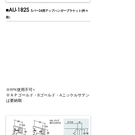
■AU-182S
Sバー24用アップハンガーブラケット(外々
用）
※RPK使用不可×
※ＡＰゴールド・Bゴールド・Aニッケルサテン
は要納期