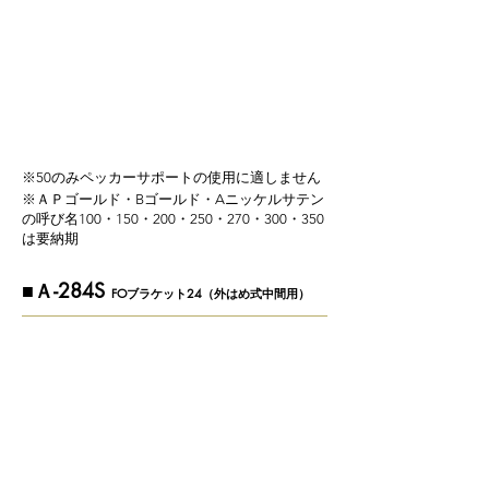
※50​のみペッカーサポートの使用に適しません
※ＡＰゴールド・Bゴールド・Aニッケルサテン
の呼び名100・150・200・250・270・300・350
は要納期
​■Ａ-284S
FOブラケット24（外はめ式中間用）