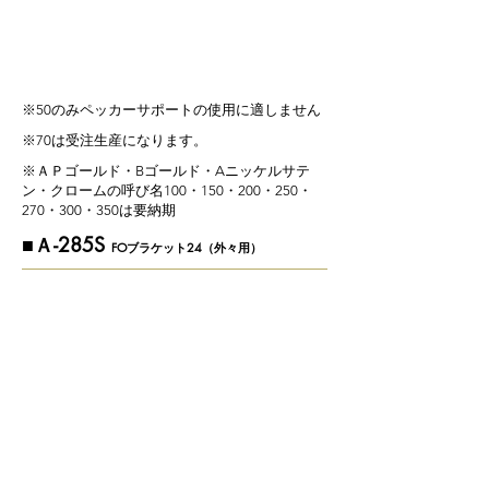
※50​のみペッカーサポートの使用に適しません
※70は受注生産になります。
※ＡＰゴールド・Bゴールド・Aニッケルサテ
ン・クロームの呼び名100・150・200・250・
270・300・350は要納期
​■Ａ-285S
FOブラケット24（外々用）