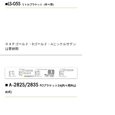
■LS-05S
リトルブラケット（外々用）
※ＡＰゴールド・Bゴールド・Aニッケルサテン
は要納期
​■Ａ-282S/283S
FOブラケット24(内々用外は
め式）