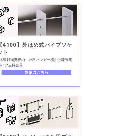
【4100】外はめ式パイプソケ
ット
●木製対面妻板内、衣料ハンガー横掛け陳列用
パイプ支持金具
詳細はこちら