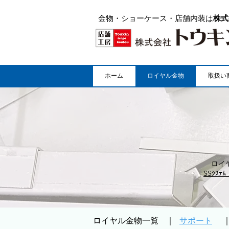
金物・ショーケース・店舗内装は
株式
ホーム
ロイヤル金物
取扱い
ロイ
SSｼｽ
​ロイヤル金物一覧 ｜
サポート