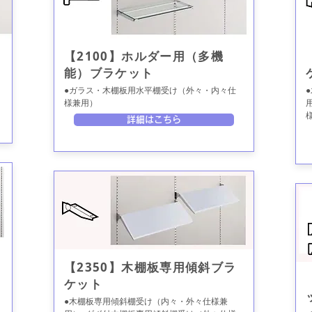
【2100】ホルダー用（多機
能）ブラケット
●ガラス・木棚板用水平棚受け（外々・内々仕
様兼用）
詳細はこちら
【2350】木棚板専用傾斜ブラ
ケット
●木棚板専用傾斜棚受け（内々・外々仕様兼