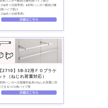
●衣料ハンガー横掛け陳列用パイプ受け
（25φ外々仕様専用）●衣料ハンガー横掛け陳
列用パイプ受け
（25φ内々仕様専用）
詳細はこちら
【2710】SB-32用ＦＯブラケ
ット（ねじれ荷重対応）
●衣料ハンガー正面陳列金具のねじれ荷重に対
応できる14/32角パイプ受
詳細はこちら