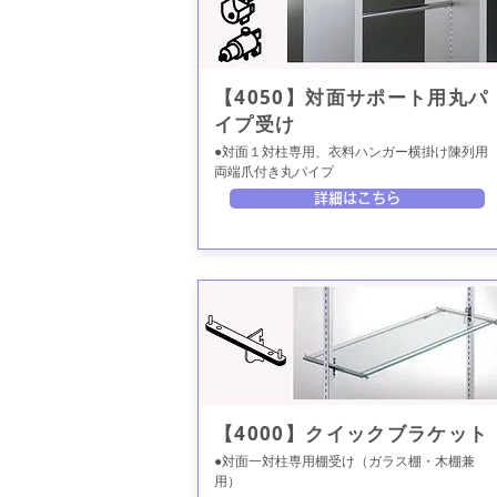
【4050】対面サポート用丸パ
イプ受け
●対面１対柱専用、衣料ハンガー横掛け陳列用
両端爪付き丸パイプ
詳細はこちら
【4000】クイックブラケット
●対面一対柱専用棚受け（ガラス棚・木棚兼
用）