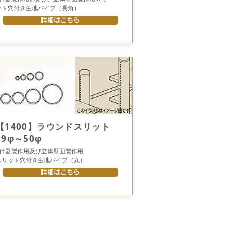
ット穴付き生地パイプ（長角）
詳細はこちら
【1400】ラウンドスリット
19φ～50φ
●什器製作用及び立体壁面製作用
スリット穴付き生地パイプ（丸）
詳細はこちら