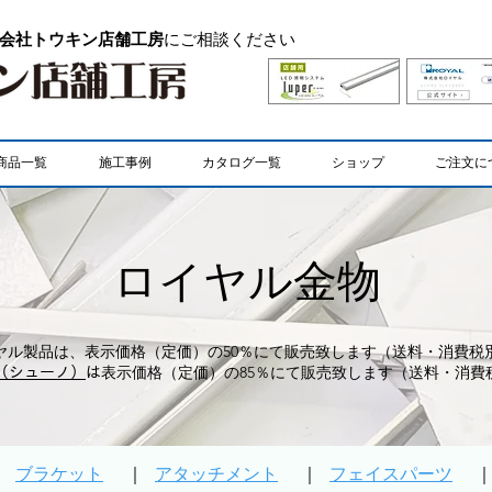
会社トウキン店舗工房
にご相談ください
商品一覧
施工事例
カタログ一覧
ショップ
ご注文に
​ロイヤル金物
ヤル製品は、表示価格（定価）の50％にて販売致します（送料・消費税
ﾃﾑ（シューノ）
は表示価格（定価）の85％にて販売致します（送料・消費
｜
ブラケット
｜
アタッチメント
｜
フェイスパーツ