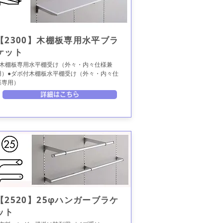
【2300】木棚板専用水平ブラ
ケット
●木棚板専用水平棚受け（外々・内々仕様兼
用）●ダボ付木棚板水平棚受け（外々・内々仕
様専用）
詳細はこちら
【2520】25φハンガーブラケ
ット