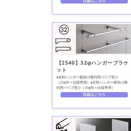
詳細はこちら
【2540】32φハンガーブラケ
ット
●衣料ハンガー横掛け陳列用パイプ受け
（32φ外々仕様専用）●衣料ハンガー横掛け陳
列用パイプ受け（32φ内々仕様専用）
詳細はこちら