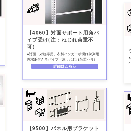
【4060】対面サポート用角パ
イプ受け(注：ねじれ荷重不
可）
●対面一対柱専用、衣料ハンガー横掛け陳列用
両端爪付き角パイプ（注：ねじれ荷重不可）
詳細はこちら
【9500】パネル用ブラケット