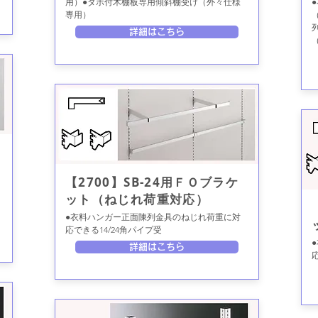
用）●ダボ付木棚板専用傾斜棚受け（外々仕様
専用）
詳細はこちら
【2700】SB-24用ＦＯブラケ
ット（ねじれ荷重対応）
●衣料ハンガー正面陳列金具のねじれ荷重に対
応できる14/24角パイプ受
詳細はこちら