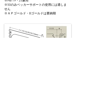
​※HB-19・25兼用
​※50のみペッカーサポートの使用には適しま
せん
※ＡＰゴールド・Bゴールドは要納期
​■A-171S
ハンガーブラケット（外々用）
​※無くなり次第廃番
※ＡＰゴールド・Bゴールド・Aニッケルサテン
は要納期