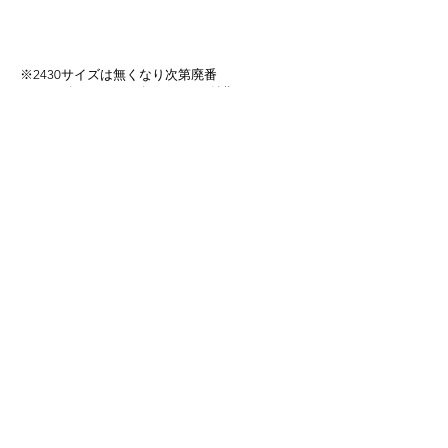
​※2430サイズは無くなり次第廃番
※ＡＰゴールド・Bゴールドは要納期