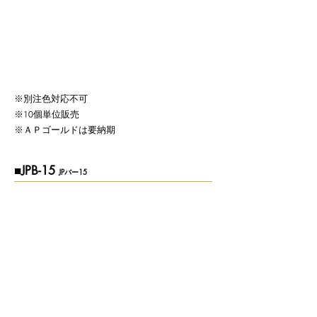
​※別注色対応不可
​※10個単位販売
​※ＡＰゴールドは要納期
■JPB-15
JPバー15