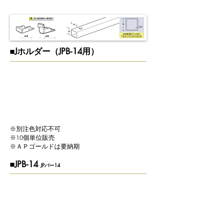
​■Jホルダー（JPB-14用）
​※別注色対応不可
​※10個単位販売
​※ＡＰゴールドは要納期
■JPB-14
JPバー14