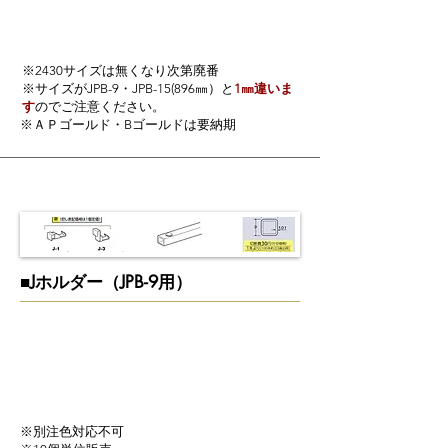
​※2430サイズは無くなり次第廃番
※サイズがJPB-9・JPB-15(896㎜）と
1㎜違いま
す
のでご注意ください。
​※ＡＰゴールド・Bゴールドは要納期
​■Jホルダー（JPB-9用）
​※別注色対応不可