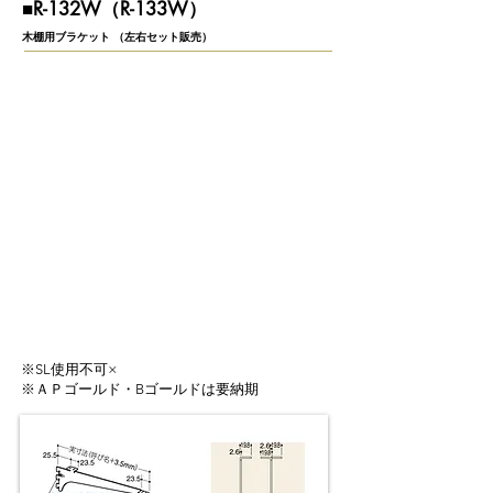
​■R-132W（R-133W）
木棚用ブラケット （左右セット販売）
※SL使用不可×
※ＡＰゴールド・Bゴールドは要納期