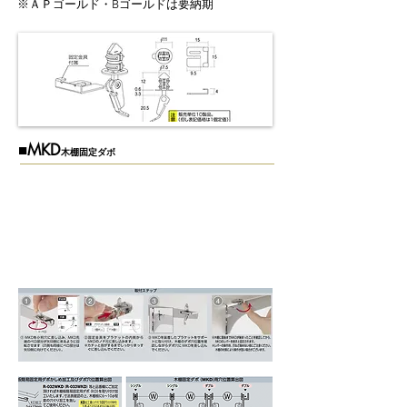
※ＡＰゴールド・Bゴールドは要納期
​■MKD
木棚固定ダボ