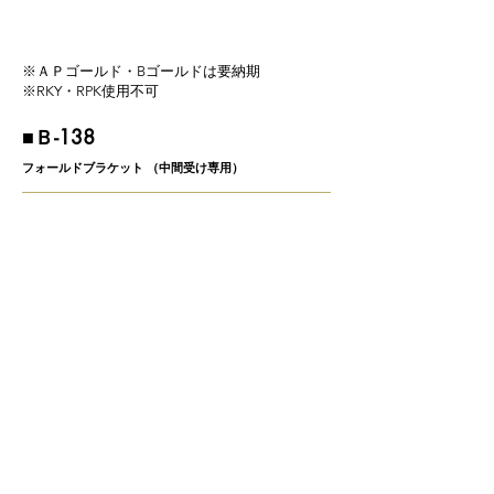
※ＡＰゴールド・Bゴールドは要納期
※RKY・RPK使用不可
​■Ｂ-138
フォールドブラケット （中間受け専用）