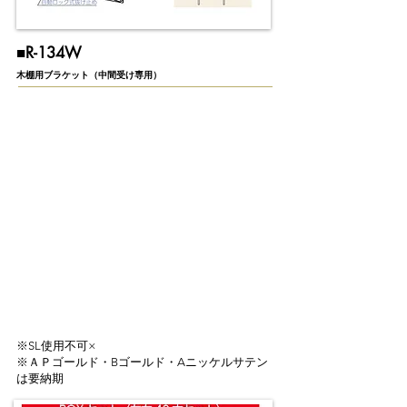
​■​R-134W
木棚用ブラケット（中間受け専用）
※SL使用不可×
※ＡＰゴールド・Bゴールド・Aニッケルサテン
は要納期