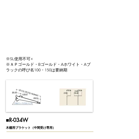
※SL使用不可×
※ＡＰゴールド・Bゴールド・Aホワイト・Aブ
ラックの呼び名100・150は要納期
​■​R-034W
木棚用ブラケット（中間受け専用）