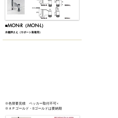
​■MON-R（MON-L）
木棚押さえ（サポート装着用）
※色替要見積 ペッカー取付不可×
※ＡＰゴールド・Bゴールドは要納期