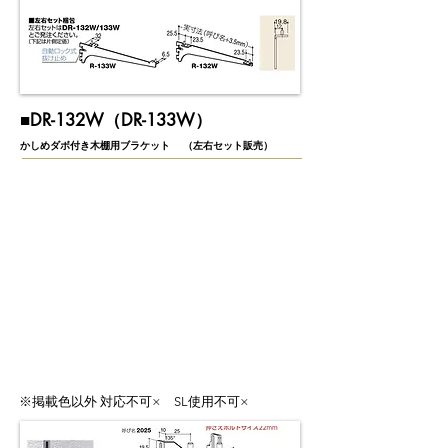
​■DR-132W（DR-133W）
かしめダボ付き木棚用ブラケット （左右セット販売）
※掲載色以外 対応不可× SL使用不可×