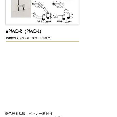
​■PMO-R（PMO-L）
木棚押さえ（ペッカーサポート装着用）
※色替要見積 ペッカー取付可