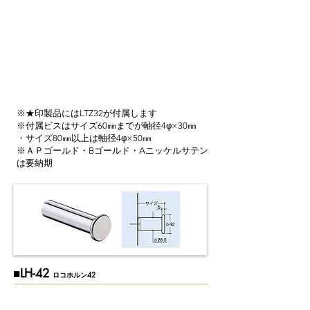
※★印製品にはLTZ32が付属します
※付属ビスはサイズ60㎜までが軸径4φ×30㎜
・サイズ80㎜以上は軸径4φ×50㎜
※ＡＰゴールド・Bゴールド・Aニッケルサテン
は要納期
​■LH-42
ロコホルン42