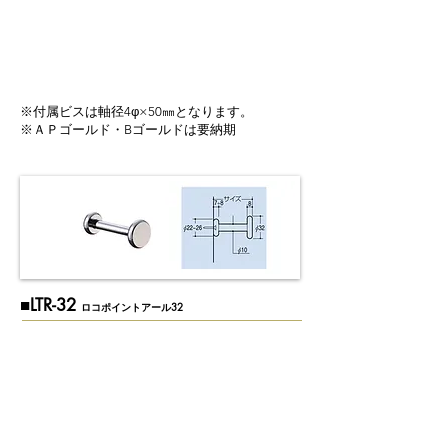
※付属ビスは軸径4φ×50㎜となります。
※ＡＰゴールド・Bゴールドは要納期
​■LTR-32
ロコポイントアール32