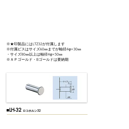
※★印製品にはLTZ32が付属します
※付属ビスはサイズ60㎜までが軸径4φ×30㎜
・サイズ80㎜以上は軸径4φ×50㎜
※ＡＰゴールド・Bゴールドは要納期
​■LH-32
ロコホルン32