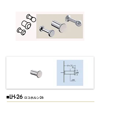
​■LH-26
ロコホルン26