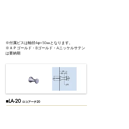
※付属ビスは軸径4φ×50㎜となります。
※ＡＰゴールド・Bゴールド・Aニッケルサテン
は要納期
​■LA-20
ロコアーチ20