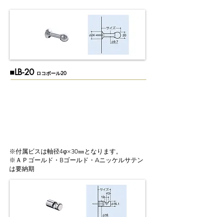
​■LB-20
ロコボール20
※付属ビスは軸径4φ×30㎜となります。
※ＡＰゴールド・Bゴールド・Aニッケルサテン
は要納期