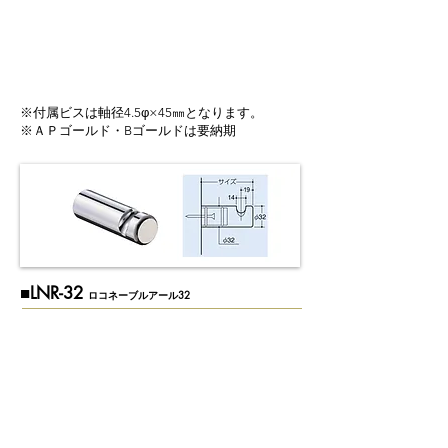
※付属ビスは軸径4.5φ×45㎜となります。
※ＡＰゴールド・Bゴールドは要納期
​■LNR-32
ロコネーブルアール32