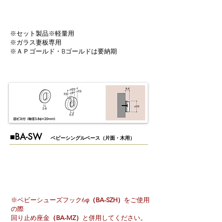
※セット製品※軽量用
※ガラス妻板専用
※ＡＰゴールド・Bゴールドは要納期
​■BA-SW
ベビーシングルベース（片面・木用）
※ベビーシューズフック6φ
（BA-SZH）
をご使用
の際
​回り止め座金
（BA-MZ）
と併用してください。