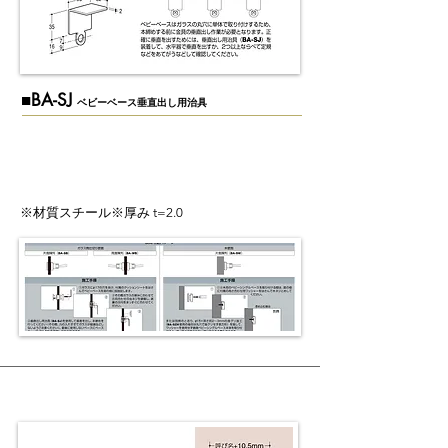
​■BA-SJ
ベビーベース垂直出し用治具
​※材質スチール※厚み t=2.0