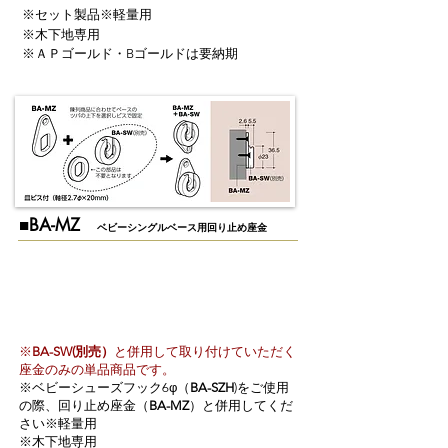
※セット製品※軽量用
※木下地専用
※ＡＰゴールド・Bゴールドは要納期
​■BA-MZ
ベビーシングルベース用回り止め座金
※
BA-SW(別売）
と併用して取り付けていただく
​座金のみの単品商品です。
※ベビーシューズフック6φ（
BA-SZH
)をご使用
の際、回り止め座金（
BA-MZ
）と併用してくだ
さい※軽量用
※木下地専用