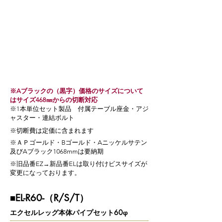
※Aブラックの（黒字）価格のサイズについて
はサイズ468㎜からの切断対応
​※1本単位セット製品 付属テーブル座金・アジ
ャスター・連結ボルト
​※切断費は定価に含まれます
※ＡＰゴールド・Bゴールド・Aニッケルサテン
及びAブラック1068mm
は要納期
​※旧品番EZ→新品番ELは取り付けビスサイズが
変更になっております。
■EL-R60-（R/S/T）
エクセルレッグ本体パイプセット60φ