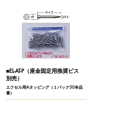
■EL-AT-P（座金固定用推奨ビス
別売）
エクセル用Aタッピング（１パック50本品
番）