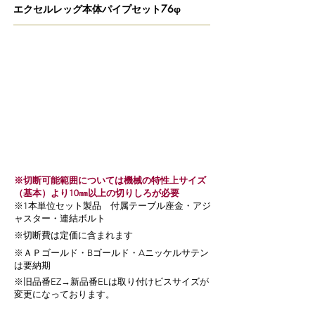
エクセルレッグ本体パイプセット76φ
※切断可能範囲については機械の特性上サイズ
（基本）より10㎜以上の切りしろが必要
​※1本単位セット製品 付属テーブル座金・アジ
ャスター・連結ボルト
​※切断費は定価に含まれます
※ＡＰゴールド・Bゴールド・Aニッケルサテン
は要納期
​※旧品番EZ→新品番ELは取り付けビスサイズが
変更になっております。