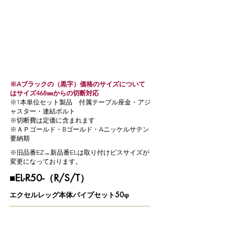
※Aブラックの（黒字）価格のサイズについて
はサイズ468㎜からの切断対応
​※1本単位セット製品 付属テーブル座金・アジ
ャスター・連結ボルト
​※切断費は定価に含まれます
※ＡＰゴールド・Bゴールド・Aニッケルサテン
要納期
​※旧品番EZ→新品番ELは取り付けビスサイズが
変更になっております。
■EL-R50-（R/S/T）
エクセルレッグ本体パイプセット50φ