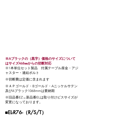
※Aブラックの（黒字）価格のサイズについて
はサイズ468㎜からの切断対応
​※1本単位セット製品 付属テーブル座金・アジ
ャスター・連結ボルト
​※切断費は定価に含まれます
※ＡＰゴールド・Bゴールド・Aニッケルサテン
及びAブラック1068mm
は要納期
​※旧品番EZ→新品番ELは取り付けビスサイズが
変更になっております。
■EL-R76-（R/S/T）