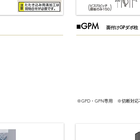
​■GPM
面付けGPダボ柱
※GPD・GPN専用 ※切断対応