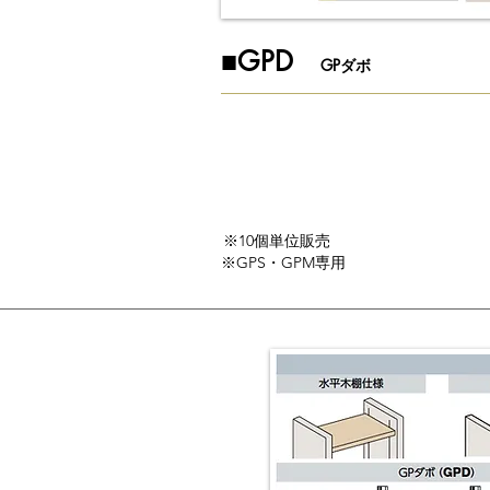
​■​GPD
GPダボ
※10個単位販売
※GPS・GPM専用