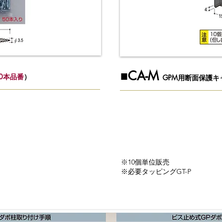
​■CA-M
0本品番
）
GPM用断面保護キ
※10個単位販売
※必要タッピングGT-P