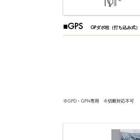
​■GPS
GPダボ柱（打ち込み式）
※GPD・GPN専用 ※切断対応不可