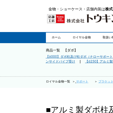
金物・ショーケース・店舗内装は
株式
ホーム
ロイヤル金物
取扱い
商品一覧 【ダボ】
【6000】ダボ柱及び柱ダボ（ナローサポート
ンサイドパイプ受け
｜
【6250】アルミ
​ロイヤル金物一覧 ＞
サポート
＞
ブラケッ
■アルミ製ダボ柱