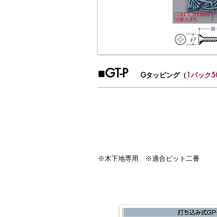
​■GT-P
Gタッピング（
1パック5
※木下地専用 ※適合ビット二番