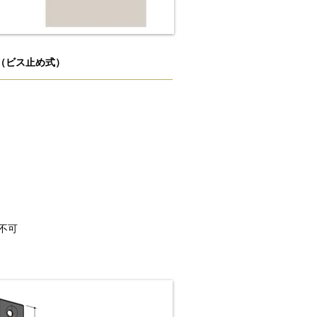
（ビス止め式）
不可