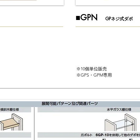
​■GPN
GPネジ式ダボ
※10個単位販売
※GPS・GPM専用