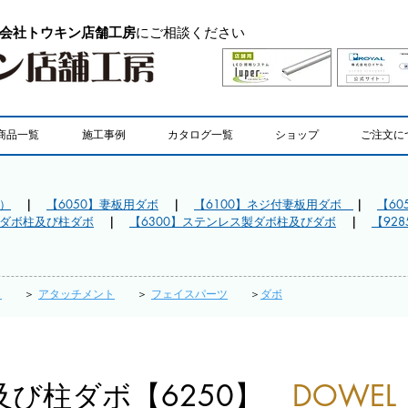
会社トウキン店舗工房
にご相談ください
商品一覧
施工事例
カタログ一覧
ショップ
ご注文に
）
｜
【6050】妻板用ダボ
｜
【6100】ネジ付妻板用ダボ
｜
【60
製ダボ柱及び柱ダボ
｜
【6300】ステンレス製ダボ柱及びダボ
｜
【92
ト
＞
アタッチメント
＞
フェイスパーツ
＞
ダボ
及び柱ダボ【6250】
DOWEL