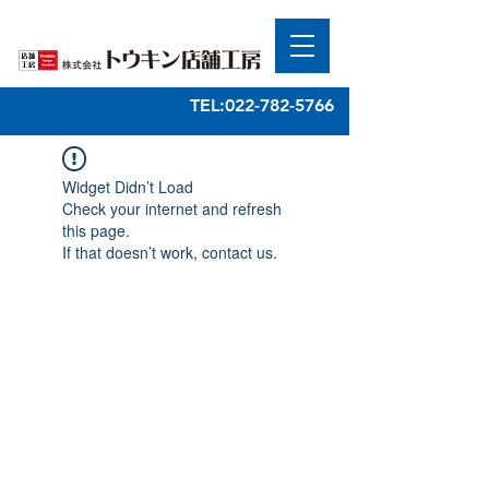
TEL:022-782-5766
Widget Didn’t Load
Check your internet and refresh
this page.
If that doesn’t work, contact us.
​株式会社トウキン店舗工房
住所：〒983-0043 仙台市宮城野区萩野町１−２２−９
TEL：022-782-5766
FAX：022-239-0660
営業品目：店舗企画・設計・施工 店舗用陳列什器 特注
木工家具 店装金物・特注金物