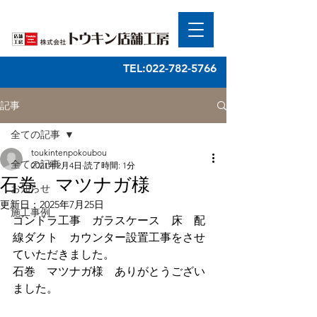
TEL:022-782-5766
記事
全ての記事
toukintenpokoubou
全ての記事
2021年2月4日
読了時間: 1分
石巻 マツナガ様
お知らせ
更新日：
2025年7月25日
施工事例
ゴンドラ工事　ガラスケース　床　配
線ダクト　カウンター設置工事をさせ
ていただきました。
石巻　マツナガ様　ありがとうござい
ました。