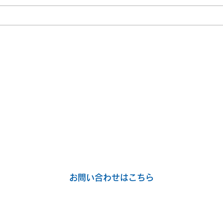
某玩具店様 ガラスショーケ
ース設置工事
様
​株式会社トウキン店舗工房
住所：〒983-0043 仙台市宮城野区萩野町１−２２−９
TEL：022-782-5766
FAX：022-239-0660
：店舗企画・設計・施工 店舗用陳列什器 特注木工家具 店装金物・
商品：ロイヤル金物・中日の陳列什器・タテヤマアドバンスの陳列什器
お問い合わせはこちら
Copyright 2020 Toukintenpokoubou Corporation. All Rights Reserved.