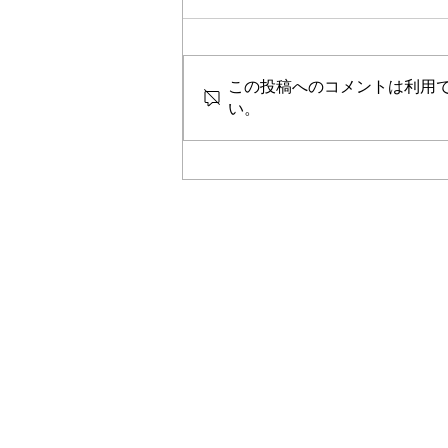
この投稿へのコメントは利用
夏季休業のお知らせ
い。
営業品目
取扱