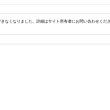
できなくなりました。詳細はサイト所有者にお問い合わせくだ
GW休業のお知らせ
価格
​株式会社トウキン店舗工房
住所：〒983-0043 仙台市宮城野区萩野町１−２２−９
TEL：022-782-5766
FAX：022-239-0660
：店舗企画・設計・施工 店舗用陳列什器 特注木工家具 店装金物・
商品：ロイヤル金物・中日の陳列什器・タテヤマアドバンスの陳列什器