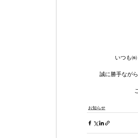
いつも㈱
誠に勝手ながら2
お知らせ