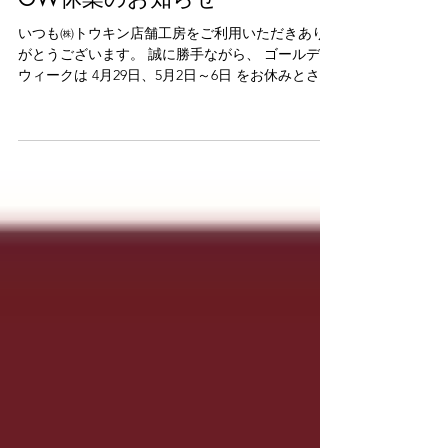
toukintenpokoubou
4月16日
GW休業のお知らせ
いつも㈱トウキン店舗工房をご利用いただきあり
がとうございます。 誠に勝手ながら、 ゴールデン
ウィークは 4月29日、5月2日～6日 をお休みとさせ
ていただきます。 休業中にいただいたご連絡は、
営業再開後に順次ご返信いたします。 ご迷惑をお
かけしますが、どうぞよろしくお願いいたしま
す。